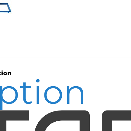
tion
ption