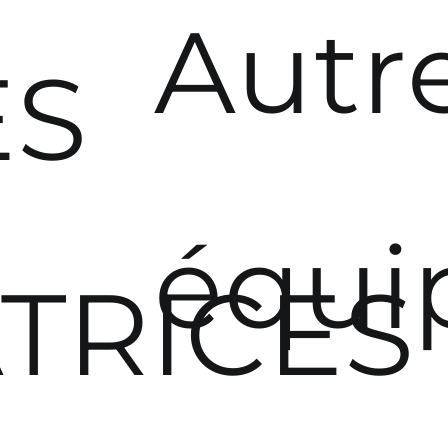
Autr
équi