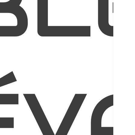
BL
ÉV