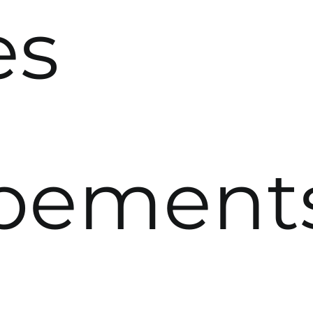
es
pement