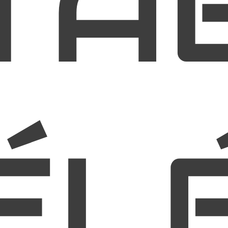
TA
ÉL