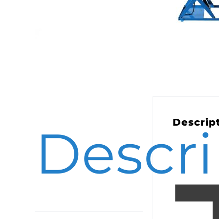
Descrip
Descri