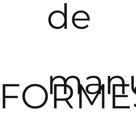
de
manu